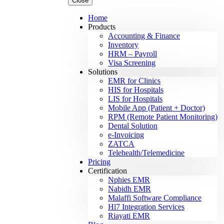
Close
Home
Products
Accounting & Finance
Inventory
HRM – Payroll
Visa Screening
Solutions
EMR for Clinics
HIS for Hospitals
LIS for Hospitals
Mobile App (Patient + Doctor)
RPM (Remote Patient Monitoring)
Dental Solution
e-Invoicing
ZATCA
Telehealth/Telemedicine
Pricing
Certification
Nphies EMR
Nabidh EMR
Malaffi Software Compliance
Hl7 Integration Services
Riayati EMR