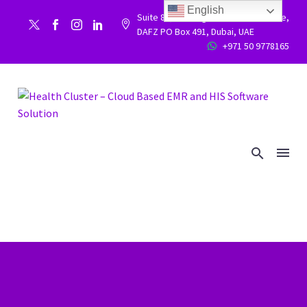
English
Suite 86, Building 9WC 523 West side,


DAFZ PO Box 491, Dubai, UAE
+971 50 9778165

