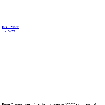
Read More
1
2
Next
From Computerized physician order entry (CPOE) to integrated