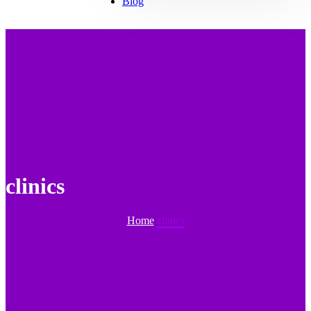
Blog
clinics
Home
clinics