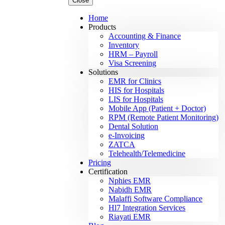
Close
Home
Products
Accounting & Finance
Inventory
HRM – Payroll
Visa Screening
Solutions
EMR for Clinics
HIS for Hospitals
LIS for Hospitals
Mobile App (Patient + Doctor)
RPM (Remote Patient Monitoring)
Dental Solution
e-Invoicing
ZATCA
Telehealth/Telemedicine
Pricing
Certification
Nphies EMR
Nabidh EMR
Malaffi Software Compliance
Hl7 Integration Services
Riayati EMR