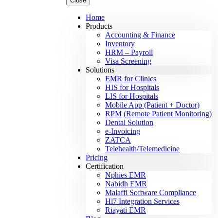
Close
Home
Products
Accounting & Finance
Inventory
HRM – Payroll
Visa Screening
Solutions
EMR for Clinics
HIS for Hospitals
LIS for Hospitals
Mobile App (Patient + Doctor)
RPM (Remote Patient Monitoring)
Dental Solution
e-Invoicing
ZATCA
Telehealth/Telemedicine
Pricing
Certification
Nphies EMR
Nabidh EMR
Malaffi Software Compliance
Hl7 Integration Services
Riayati EMR