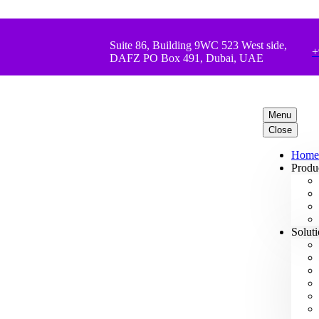
Suite 86, Building 9WC 523 West side,
+
DAFZ PO Box 491, Dubai, UAE
Menu
Close
Home
Produ
Solut