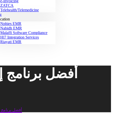
e-Invoicing
ZATCA
Telehealth/Telemedicine
g
ication
Nphies EMR
Nabidh EMR
Malaffi Software Compliance
Hl7 Integration Services
Riayati EMR
أفضل برنامج إ
أفضل برنامج إ