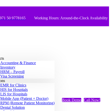
971 50 9778165
Working Hours: Around-the-Clock Availability
cts
Accounting & Finance
Inventory
HRM – Payroll
Visa Screening
ions
EMR for Clinics
HIS for Hospitals
LIS for Hospitals
Mobile App (Patient + Doctor)
Book Demo
Call Now!
RPM (Remote Patient Monitoring)
Dental Solution