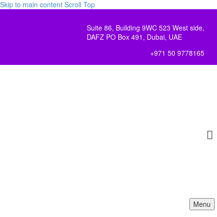
Skip to main content
Scroll Top
Suite 86, Building 9WC 523 West side,
DAFZ PO Box 491, Dubai, UAE
+971 50 9778165
Menu