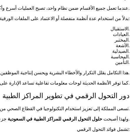
عندما تعمل جميع الأقسام ضمن نظام واحد، تصبح العمليات أسرع وأكثر دقة.
بدلاً من استخدام عدة أنظمة منفصلة أو الاعتماد على الملفات الورقية، يمكن إدارة جميع العمليات من منصة موحدة تشمل:
الاستقبال.
العيادات.
المختبر.
الأشعة.
الصيدلية.
المحاسبة.
التأمين.
هذا التكامل يقلل التكرار والأخطاء البشرية ويحسن إنتاجية الموظفين.
كما توفر الأنظمة الحديثة لوحات معلومات تفاعلية تساعد الإدارة على اتخاذ قرارات أفضل اعتماداً على البيانات الفعلية.
دور التحول الرقمي في تطوير المراكز الطبية 
تسعى المملكة إلى تعزيز استخدام التكنولوجيا في القطاع الصحي من خلال العديد من المبادرات الوطنية.
جزءاً أساسياً من استراتيجية النمو لأي منشأة صحية.
ولهذا أصبحت
حلول التحول الرقمي للمراكز الطبية في السعودية
تشمل فوائد التحول الرقمي: