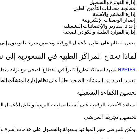
إدارة الفوترة والتحصيل.
معالجة مطالبات التأمين الطبي.
إدارة المختبر والأشعة.
إصدار الوصفات الإلكترونية.
إعداد التقارير والإحصائيات التشغيلية.
إدارة الموارد الطبية والكوادر الصحية.
يعمل النظام على تقليل الأعمال الورقية وتحسين سرعة الوصول إلى المعلومات الطبية، مما ينعكس بشكل مباشر على جودة الخدمة المقدمة للمرضى.
لماذا تحتاج المراكز الطبية في السعودية إلى ن
.
NPHIES
تشهد المملكة تطوراً كبيراً في القطاع الصحي مع تزايد متطلبات الامتثال الرقمي والتكامل مع الأنظمة الوطنية مثل
من أجل:
تعتمد العديد من المنشآت الصحية حالياً على
نظام إدارة المنشآت الط
تحسين الكفاءة التشغيلية
تساعد الأنظمة الرقمية على أتمتة العمليات اليومية وتقليل الأعمال اليدوية، مما يوفر الوقت ويقلل الأخطاء.
تحسين تجربة المرضى
يمكن للمرضى حجز المواعيد بسهولة والحصول على خدمات أسرع وأكثر دقة.