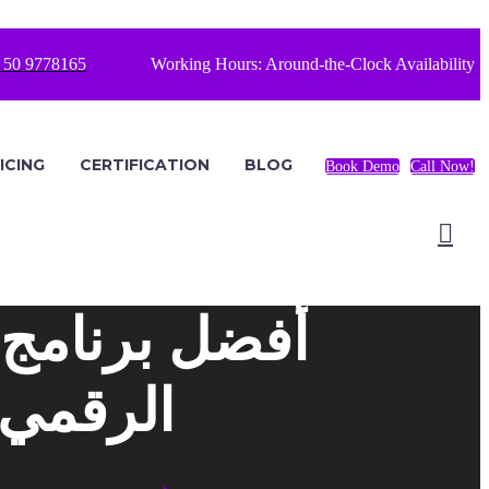
 50 9778165
Working Hours: Around-the-Clock Availability
ICING
CERTIFICATION
BLOG
Book Demo
Call Now!
أفضل برنامج إ
الرقمي 