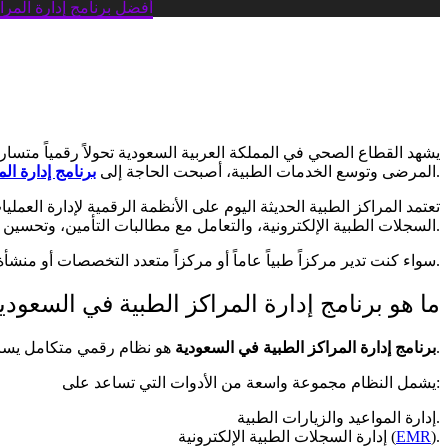
أفضل برنامج إدارة المرا
يشهد القطاع الصحي في المملكة العربية السعودية تحولاً رقمياً متسارع
أكثر أهمية من أي وقت مضى.
المرضى وتوسع الخدمات الطبية، أصبحت الحاجة إلى
برنامج إدارة ال
تعتمد المراكز الطبية الحديثة اليوم على الأنظمة الرقمية لإدارة العمل
السجلات الطبية الإلكترونية، والتعامل مع مطالبات التأمين، وتحسين التواصل مع المرضى، مما يساهم في تقديم رعاية صحية أكثر كفاءة ودقة.
المناسب يمثل خطوة أساسية نحو النجاح والنمو المستدام.
سواء كنت تدير مركزاً طبياً عاماً أو مركزاً متعدد التخصصات أو منش
ما هو برنامج إدارة المراكز الطبية في السعودي
هو نظام رقمي متكامل يساعد المراكز الصحية على إدارة جميع العمليات اليومية من خلال منصة موحدة.
برنامج إدارة المراكز الطبية في السعودية
يشمل النظام مجموعة واسعة من الأدوات التي تساعد على:
إدارة المواعيد والزيارات الطبية.
).
EMR
إدارة السجلات الطبية الإلكترونية (