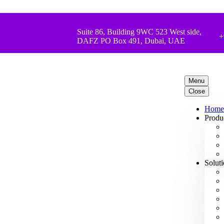
Suite 86, Building 9WC 523 West side,
+
DAFZ PO Box 491, Dubai, UAE
Menu
Close
Home
Produ
Solut