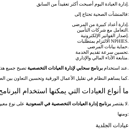
إدارة العيادة اليوم أصبحت أكثر تعقيداً من السابق.
فالمنشآت الصحية تحتاج إلى:
إدارة أعداد كبيرة من المرضى.
التعامل مع شركات التأمين.
إصدار الفواتير الإلكترونية.
الالتزام بمتطلبات NPHIES.
حماية بيانات المرضى.
تحسين سرعة تقديم الخدمة.
متابعة الأداء المالي والإداري.
تصبح جميع هذه العمليات مترابطة داخل نظام واحد، مما يساعد على تقديم خدمة أسرع وأكثر دقة.
عند استخدام
برنامج سحابي لإدارة العيادات التخصصية
كما يساهم النظام في تقليل الأعمال الورقية وتحسين التعاون بين الطبيب والاستقبال والمختبر والصيدلية والإدارة المالية.
ما أنواع العيادات التي يمكنها استخدام البرنامج
على نوع معين من العيادات، بل يناسب مختلف التخصصات الطبية.
لا يقتصر
برنامج إدارة العيادات التخصصية في السعودية
ومنها:
عيادات الجلدية