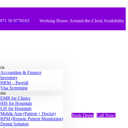
971 50 9778165
Working Hours: Around-the-Clock Availability
cts
Accounting & Finance
Inventory
HRM – Payroll
Visa Screening
ions
EMR for Clinics
HIS for Hospitals
LIS for Hospitals
Mobile App (Patient + Doctor)
Book Demo
Call Now!
RPM (Remote Patient Monitoring)
Dental Solution