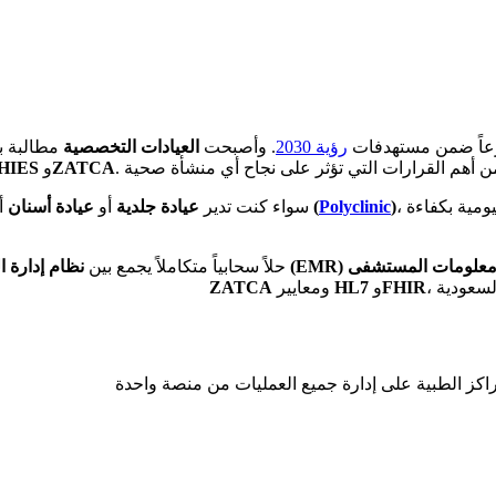
ارعاً ضمن مستهدفات
رؤية 2030
. وأصبحت
العيادات التخصصية
مطالبة بت
ZATCA
و
HIES
، فإن الاعتماد على نظام رقمي متكامل يساعدك على إدارة العمليات اليومية بكفاءة
)
Polyclinic
مركزاً طبياً متعدد التخصصات (
سواء كنت تدير
عيادة جلدية
أو
عيادة أسنان
أ
السجل الطبي الإلكتروني (EMR)
حلاً سحابياً متكاملاً يجمع بين
نظام إدارة 
FHIR
و
HL7
ومعايير
ZATCA