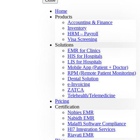
Close
Home
Products
Accounting & Finance
Inventory
HRM – Payroll
Visa Screening
Solutions
EMR for Clinics
HIS for Hospitals
LIS for Hospitals
Mobile App (Patient + Doctor)
RPM (Remote Patient Monitoring)
Dental Solution
e-Invoicing
ZATCA
Telehealth/Telemedicine
Pricing
Certification
Nphies EMR
Nabidh EMR
Malaffi Software Compliance
Hl7 Integration Services
Riayati EMR