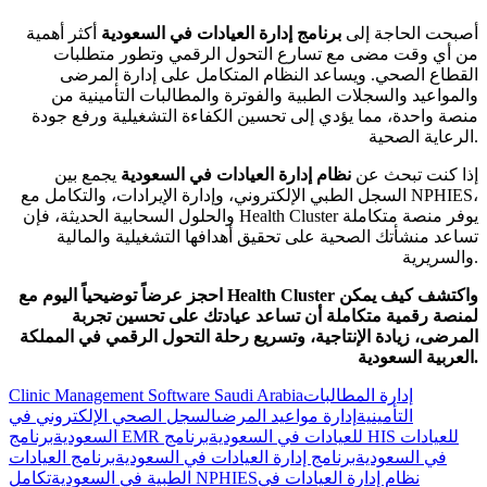
أصبحت الحاجة إلى
برنامج إدارة العيادات في السعودية
أكثر أهمية
من أي وقت مضى مع تسارع التحول الرقمي وتطور متطلبات
القطاع الصحي. ويساعد النظام المتكامل على إدارة المرضى
والمواعيد والسجلات الطبية والفوترة والمطالبات التأمينية من
منصة واحدة، مما يؤدي إلى تحسين الكفاءة التشغيلية ورفع جودة
الرعاية الصحية.
إذا كنت تبحث عن
نظام إدارة العيادات في السعودية
يجمع بين
السجل الطبي الإلكتروني، وإدارة الإيرادات، والتكامل مع NPHIES،
والحلول السحابية الحديثة، فإن Health Cluster يوفر منصة متكاملة
تساعد منشأتك الصحية على تحقيق أهدافها التشغيلية والمالية
والسريرية.
احجز عرضاً توضيحياً اليوم مع Health Cluster واكتشف كيف يمكن
لمنصة رقمية متكاملة أن تساعد عيادتك على تحسين تجربة
المرضى، زيادة الإنتاجية، وتسريع رحلة التحول الرقمي في المملكة
العربية السعودية.
إدارة المطالبات
Clinic Management Software Saudi Arabia
التأمينية
إدارة مواعيد المرضى
السجل الصحي الإلكتروني في
برنامج EMR للعيادات في السعودية
برنامج HIS للعيادات
السعودية
في السعودية
برنامج إدارة العيادات في السعودية
برنامج العيادات
نظام إدارة العيادات في
تكامل NPHIES
الطبية في السعودية