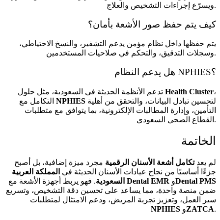
ويسرّع إجراءات التشخيص والعلاج.
كيف يتم حفظ صور الأشعة بأمان؟
يتم حفظها داخل نظام مؤمن يدعم التشفير، والنسخ الاحتياطي،
وسجلات التدقيق، والتحكم في صلاحيات المستخدمين.
هل يدعم النظام NPHIES؟
،
Health Cluster
تدعم الأنظمة الحديثة في السعودية، مثل حلول
لتحسين تبادل البيانات، والتحقق من أهلية
NPHIES
التكامل مع
التأمين، وإدارة المطالبات الإلكترونية، بما يتوافق مع متطلبات
القطاع الصحي السعودي.
الخاتمة
لم يعد
تكامل أشعة الأسنان الرقمية
مجرد ميزة إضافية، بل أصبح
جزءًا أساسيًا من نجاح عيادات الأسنان الحديثة في
المملكة العربية
Dental PMS
و
Dental EMR
. فهو يربط أجهزة الأشعة مع
السعودية
ضمن منصة واحدة، مما يساعد على تحسين دقة التشخيص، وتسريع
سير العمل، وتعزيز تجربة المريض، ودعم الامتثال لمتطلبات
.
ZATCA
و
NPHIES