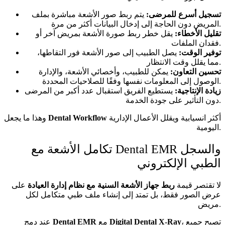
تسجيل أسرع للمرضى:
يتم ربط صور الأشعة مباشرة بملف
المريض دون الحاجة إلى إدخال البيانات أكثر من مرة.
تقليل الأخطاء:
يقل خطر ربط صورة الأشعة بمريض آخر أو
فقدان الملفات.
توفير الوقت:
يصل الطبيب إلى صور الأشعة فور التقاطها،
مما يقلل وقت الانتظار.
تحسين التعاون:
يمكن للطبيب، وأخصائي الأشعة، والإدارة
الوصول إلى المعلومات نفسها وفقًا للصلاحيات المحددة.
زيادة الإنتاجية:
يستطيع الفريق استقبال عدد أكبر من المرضى
دون التأثير على جودة الخدمة.
أكثر انسيابية ويقلل الأعمال الإدارية
Dental Workflow
وهذا ما يجعل
اليومية.
تكامل الأشعة مع Dental EMR والسجل
الطبي الإلكتروني
لا تقتصر قيمة
ربط جهاز الأشعة السنية مع نظام إدارة العيادة
على
عرض الصور فقط، بل تمتد إلى إنشاء ملف طبي متكامل لكل
مريض.
، تصبح جميع
Digital Dental X-Ray
مع
Dental EMR
عند دمج