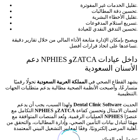
تقليل الخدمات غير المفوترة.
تحسين دقة المطالبات.
تقليل الأخطاء البشرية.
تسريع استلام المدفوعات.
تحسين التدفق النقدي للعيادة.
ويصبح بإمكان الإدارة متابعة الأداء المالي من خلال تقارير دقيقة
تساعدها على اتخاذ قرارات أفضل.
دعم NPHIES وZATCA داخل عيادات
الأسنان السعودية
يشهد القطاع الصحي في
المملكة العربية السعودية
تحولًا رقميًا
متسارعًا، وأصبحت الأنظمة الصحية مطالبة بدعم متطلبات الجهات
التنظيمية.
الحديث
Dental Clinic Software
ولهذا السبب، يجب أن يدعم
لضمان الامتثال وتحسين كفاءة
ZATCA
و
NPHIES
التكامل مع
عنصرًا
NPHIES
العمليات الرقمية. وتُعد المنصات المتوافقة مع
مهمًا لتبادل بيانات التأمين الصحي، وإدارة المطالبات، والتحقق من
أهلية المرضى إلكترونيًا، وفقًا لمعايير التشغيل البيني المعتمدة.
تشمل أهم الفوائد: