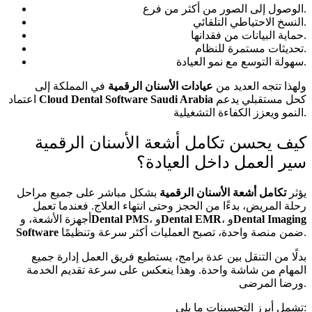
الوصول إلى الصور من أكثر من فرع.
النسخ الاحتياطي التلقائي.
حماية البيانات من فقدانها.
تحديثات مستمرة للنظام.
سهولة التوسع مع نمو العيادة.
ولهذا تتجه العديد من
عيادات الأسنان الرقمية
في المملكة إلى
كحل مستقبلي يدعم
Cloud Dental Software Saudi Arabia
اعتماد
النمو ويعزز الكفاءة التشغيلية.
كيف يحسن تكامل أشعة الأسنان الرقمية
سير العمل داخل العيادة؟
يؤثر
تكامل أشعة الأسنان الرقمية
بشكل مباشر على جميع مراحل
رحلة المريض، بدءًا من الحجز وحتى انتهاء العلاج. فعندما تعمل
Dental Imaging
، و
Dental EMR
، و
Dental PMS
أجهزة الأشعة، و
ضمن منصة واحدة، تصبح العمليات أكثر سرعة وتنظيمًا.
Software
بدلًا من التنقل بين عدة برامج، يستطيع فريق العمل إدارة جميع
المهام من شاشة واحدة. وهذا ينعكس على سرعة تقديم الخدمة
ورضا المرضى.
تشمل أبرز التحسينات ما يلي: