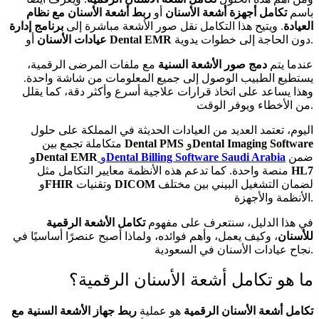
باسم
تكامل أجهزة أشعة الأسنان
أو
ربط أشعة الأسنان مع نظام
العيادة
. ويتيح هذا التكامل نقل صور الأشعة مباشرة إلى
برنامج إدارة
دون الحاجة إلى خطوات يدوية.
Dental EMR
أو
عيادات الأسنان
عندما يتم
دمج صور الأشعة السنية
مع ملفات المرضى الرقمية،
يستطيع الطبيب الوصول إلى جميع المعلومات من شاشة واحدة.
وهذا يساعد على اتخاذ قرارات علاجية أسرع وأكثر دقة، كما يقلل
من الأخطاء ويوفر الوقت.
اليوم، تعتمد العديد من العيادات الحديثة في المملكة على حلول
Dental Imaging Software
و
Dental PMS
متكاملة تجمع بين
ضمن
Dental Billing Software Saudi Arabia
و
Dental EMR
و
HL7
منصة واحدة. كما تدعم هذه الأنظمة معايير التكامل مثل
لضمان التشغيل البيني بين مختلف
DICOM
وتقنيات
FHIR
و
الأنظمة والأجهزة.
في هذا الدليل، سنتعرف على مفهوم
تكامل الأشعة الرقمية
للأسنان
، وكيف يعمل، وأهم فوائده، ولماذا أصبح عنصرًا أساسيًا في
نجاح عيادات الأسنان في السعودية.
ما هو تكامل أشعة الأسنان الرقمية؟
تكامل أشعة الأسنان الرقمية
هو عملية
ربط جهاز الأشعة السنية مع