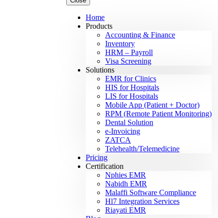
Close
Home
Products
Accounting & Finance
Inventory
HRM – Payroll
Visa Screening
Solutions
EMR for Clinics
HIS for Hospitals
LIS for Hospitals
Mobile App (Patient + Doctor)
RPM (Remote Patient Monitoring)
Dental Solution
e-Invoicing
ZATCA
Telehealth/Telemedicine
Pricing
Certification
Nphies EMR
Nabidh EMR
Malaffi Software Compliance
Hl7 Integration Services
Riayati EMR