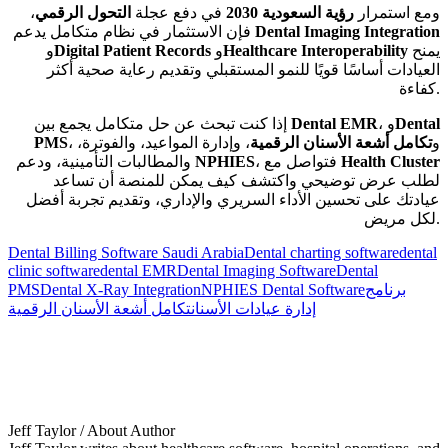
ومع استمرار
رؤية السعودية 2030
في دفع عجلة
التحول الرقمي
،
Dental Imaging Integration
فإن الاستثمار في نظام متكامل يدعم
يمنح
Healthcare Interoperability
و
Digital Patient Records
و
العيادات أساسًا قويًا للنمو المستقبلي وتقديم رعاية صحية أكثر
كفاءة.
Dental
، و
Dental EMR
إذا كنت تبحث عن حل متكامل يجمع بين
، و
تكامل أشعة الأسنان الرقمية
، وإدارة المواعيد، والفوترة،
PMS
Health Cluster
، فتواصل مع
NPHIES
والمطالبات التأمينية، ودعم
لطلب عرض توضيحي واكتشف كيف يمكن للمنصة أن تساعد
عيادتك على تحسين الأداء السريري والإداري، وتقديم تجربة أفضل
لكل مريض.
Dental Billing Software Saudi Arabia
Dental charting software
dental
clinic software
dental EMR
Dental Imaging Software
Dental
برنامج
NPHIES Dental Software
Dental X-Ray Integration
PMS
إدارة عيادات الأسنان
تكامل أشعة الأسنان الرقمية
Jeff Taylor
/ About Author