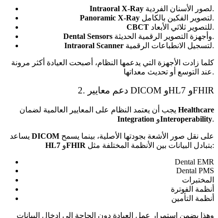
لصور الأسنان الفردية.
Intraoral X-Ray
لتصوير الفكين بالكامل.
Panoramic X-Ray
للتصوير ثلاثي الأبعاد.
CBCT
وأجهزة التصوير الرقمية الحديثة.
Dental Sensors
لتسجيل الانطباعات الرقمية.
Intraoral Scanner
كلما زادت الأجهزة التي يدعمها النظام، أصبحت العيادة أكثر مرونة
عند التوسع أو تحديث معداتها.
2. دعم معايير DICOM وHL7 وFHIR
Healthcare
يجب أن يعتمد النظام على المعايير العالمية لضمان
.
Interoperability
و
Integration
على نقل صور الأشعة بجودتها الأصلية، بينما يسمح
DICOM
يساعد
بتبادل البيانات بين الأنظمة المختلفة مثل:
FHIR
و
HL7
Dental EMR
Dental PMS
المختبرات
أنظمة الفوترة
أنظمة التأمين
وهذا يضمن استمرار عمل العيادة دون الحاجة إلى إدخال البيانات