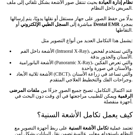
نظام إدارة العيادة
بحيث تنتقل صور الأشعة بشكل تلقائي إلى ملف
المريض داخل النظام.
بدلًا من حفظ الصور على جهاز مستقل أو نقلها يدويًا، يتم إرسالها
بمجرد
Dental EMR
أو
مباشرة إلى
السجل الطبي الإلكتروني
التقاطها.
يشمل هذا التكامل العديد من أنواع التصوير مثل:
الأشعة داخل الفم (Intraoral X-Ray)، والتي تستخدم لفحص
الأسنان والجذور بدقة.
الأشعة البانورامية (Panoramic X-Ray)، والتي تعرض الفكين
والأسنان في صورة واحدة.
الأشعة ثلاثية الأبعاد (CBCT)، والتي تساعد في زراعة الأسنان
وجراحات الفك والتخطيط العلاجي المتقدم.
عند اكتمال التكامل، تصبح جميع الصور جزءًا من
ملفات المرضى
الرقمية
ويمكن للطبيب مراجعتها في أي وقت دون البحث في
أجهزة منفصلة.
كيف يعمل تكامل الأشعة السنية؟
تعتمد عملية
تكامل الأشعة السنية
على ربط أجهزة التصوير مع
النظام باستخدام معايير عالمية تضمن نقل البيانات بشكل آمن