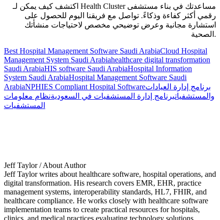
اكتشف كيف يمكن لـ Health Cluster مساعدتك في بناء مستشفى
رقمي أكثر كفاءة وذكاءً. تواصل مع فريقنا اليوم للحصول على
استشارة مجانية وعرض توضيحي مخصص لاحتياجات منشأتك
الصحية.
Best Hospital Management Software Saudi Arabia
Cloud Hospital
Management System Saudi Arabia
healthcare digital transformation
Saudi Arabia
HIS software Saudi Arabia
Hospital Information
System Saudi Arabia
Hospital Management Software Saudi
برنامج إدارة العيادات
NPHIES Compliant Hospital Software
Arabia
والمستشفيات
برنامج إدارة المستشفيات في السعودية
نظام معلومات
المستشفيات
Jeff Taylor
/ About Author
Jeff Taylor writes about healthcare software, hospital operations, and
digital transformation. His research covers EMR, EHR, practice
management systems, interoperability standards, HL7, FHIR, and
healthcare compliance. He works closely with healthcare software
implementation teams to create practical resources for hospitals,
clinics, and medical practices evaluating technology solutions.