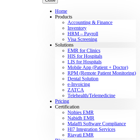
Close
Home
Products
Accounting & Finance
Inventory
HRM – Payroll
Visa Screening
Solutions
EMR for Clinics
HIS for Hospitals
LIS for Hospitals
Mobile App (Patient + Doctor)
RPM (Remote Patient Monitoring)
Dental Solution
e-Invoicing
ZATCA
Telehealth/Telemedicine
Pricing
Certification
Nphies EMR
Nabidh EMR
Malaffi Software Compliance
Hl7 Integration Services
Riayati EMR