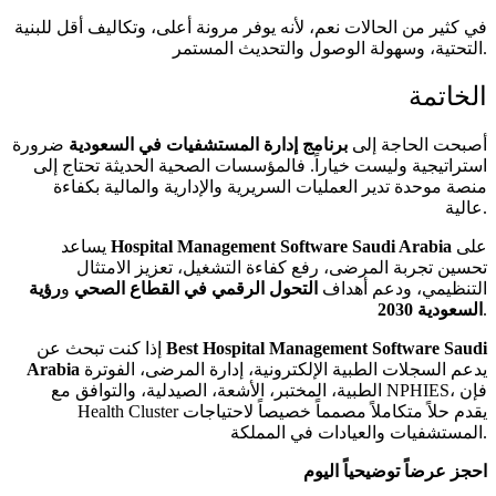
في كثير من الحالات نعم، لأنه يوفر مرونة أعلى، وتكاليف أقل للبنية
التحتية، وسهولة الوصول والتحديث المستمر.
الخاتمة
أصبحت الحاجة إلى
برنامج إدارة المستشفيات في السعودية
ضرورة
استراتيجية وليست خياراً. فالمؤسسات الصحية الحديثة تحتاج إلى
منصة موحدة تدير العمليات السريرية والإدارية والمالية بكفاءة
عالية.
على
Hospital Management Software Saudi Arabia
يساعد
تحسين تجربة المرضى، رفع كفاءة التشغيل، تعزيز الامتثال
التنظيمي، ودعم أهداف
التحول الرقمي في القطاع الصحي
و
رؤية
.
السعودية 2030
Best Hospital Management Software Saudi
إذا كنت تبحث عن
يدعم السجلات الطبية الإلكترونية، إدارة المرضى، الفوترة
Arabia
الطبية، المختبر، الأشعة، الصيدلية، والتوافق مع NPHIES، فإن
Health Cluster يقدم حلاً متكاملاً مصمماً خصيصاً لاحتياجات
المستشفيات والعيادات في المملكة.
احجز عرضاً توضيحياً اليوم