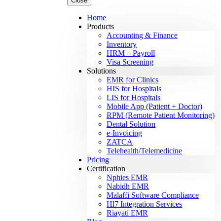
Close
Home
Products
Accounting & Finance
Inventory
HRM – Payroll
Visa Screening
Solutions
EMR for Clinics
HIS for Hospitals
LIS for Hospitals
Mobile App (Patient + Doctor)
RPM (Remote Patient Monitoring)
Dental Solution
e-Invoicing
ZATCA
Telehealth/Telemedicine
Pricing
Certification
Nphies EMR
Nabidh EMR
Malaffi Software Compliance
Hl7 Integration Services
Riayati EMR