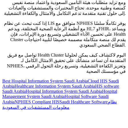
ومع تزايد متطلبات هيئة التأمين السعودية واعتماد منصة نفيس
كمنصة وطنية موحدة، تحتاج المختبرات والمستشفيات والعيادات
إلى حلول تقنية متقدمة تدعم التكامل والامتثال والكفاءة التشغيلية.
إذا كنت تبحث عن نظام LIS متوافق مع NPHIES يوفر تكاملًا سلسًا
مع أنظمة الرعاية الصحية المختلفة، ويدعم HL7 وFHIR، ويساعد
على تحسين الأداء التشغيلي وتسريع دورة الإيرادات، فإن Health
Cluster يقدم لك منصة متكاملة مصممة خصيصًا لتلبية احتياجات
القطاع الصحي السعودي.
تواصل مع فريق Health Cluster اليوم لاكتشاف كيف يمكن لحلولنا
المتقدمة أن تساعد منشأتك على تحقيق الامتثال الكامل لـ
NPHIES، وتعزيز الكفاءة التشغيلية، وتسريع رحلة التحول الرقمي
في مؤسستك الصحية
Best Hospital Information System Saudi Arabia
Cloud HIS Saudi
Arabia
Healthcare Information System Saudi Arabia
HIS software
Saudi Arabia
Hospital Information System Saudi Arabia
Hospital
Management System Saudi Arabia
Hospital Software Saudi
نظام
Saudi Healthcare Software
NPHIES Compliant HIS
Arabia
معلومات المستشفيات في السعودية