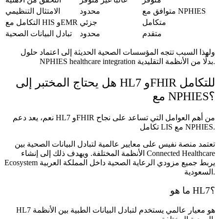
متوافق مع NPHIES
محدود
الامتثال التنظيمي
متكامل
جزئي
التكامل مع HIS وEMR
متقدم
محدود
تبادل البيانات الصحية
ولهذا السبب تتجه المؤسسات الصحية الحديثة إلى اعتماد حلول
NPHIES healthcare integration بدلًا من الأنظمة التقليدية.
هل يحتاج المختبر إلى HL7 وFHIR للتكامل
مع NPHIES؟
نعم، يعد دعم HL7 وFHIR من أهم العوامل التي تساعد على نجاح
تكامل LIS مع NPHIES.
تعتمد منصة نفيس على معايير عالمية لتبادل البيانات الصحية بين
الأنظمة المختلفة. ويهدف ذلك إلى إنشاء Connected Healthcare
Ecosystem يربط جميع مزودي الرعاية الصحية داخل المملكة العربية
السعودية.
ما هو HL7؟
HL7 هو معيار عالمي يستخدم لتبادل البيانات الطبية بين الأنظمة