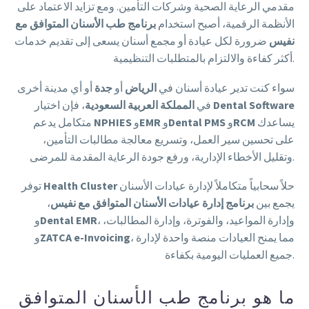
مقدمي الرعاية الصحية وشركات التأمين. ومع تزايد الاعتماد على
الأنظمة الرقمية، أصبح استخدام
برنامج طب الأسنان المتوافق مع
نفيس
ضرورة لكل عيادة أو مجمع أسنان يسعى إلى تقديم خدمات
أكثر كفاءة والالتزام بالمتطلبات التنظيمية.
سواء كنت تدير عيادة أسنان في
الرياض
أو
جدة
أو أي مدينة أخرى
Dental Software
، فإن اختيار
في
المملكة العربية السعودية
يساعدك
RCM
و
Dental PMS
و
EMR
و
NPHIES
متكامل يدعم
على تحسين سير العمل، وتسريع معالجة مطالبات التأمين،
وتقليل الأخطاء الإدارية، ورفع جودة الرعاية المقدمة للمرضى.
حلاً سحابياً متكاملاً لإدارة عيادات الأسنان
Health Cluster
توفر
يجمع بين
برنامج إدارة عيادات الأسنان المتوافق مع نفيس
،
، وإدارة المواعيد، والفوترة، وإدارة المطالبات،
Dental EMR
و
، مما يمنح العيادات منصة واحدة لإدارة
ZATCA e-Invoicing
و
جميع العمليات اليومية بكفاءة.
ما هو برنامج طب الأسنان المتوافق