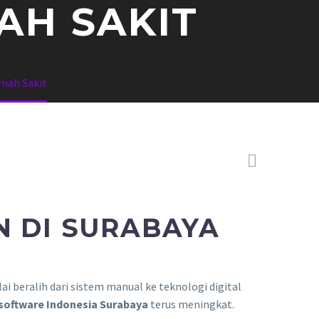
AH SAKIT
umah Sakit

N DI SURABAYA
ai beralih dari sistem manual ke teknologi digital
 software Indonesia Surabaya
terus meningkat.