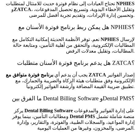
NPHIES
تحتاج العيادات إلى نظام فوترة حديث للامتثال لمتطلبات
، وتقليل الأخطاء اليدوية، وتسريع تحصيل المدفوعات،
ZATCA
و
وتحسين إدارة الإيرادات، وتقديم تجربة أفضل للمرضى.
هل يمكن ربط برنامج فوترة الأسنان مع NPHIES؟
لإرسال
NPHIES
نعم. توفر الأنظمة الحديثة إمكانية التكامل مع
المطالبات الإلكترونية، والتحقق من أهلية التأمين، ومتابعة حالة
المطالبات، وتقليل معدلات الرفض.
هل يدعم برنامج فوترة الأسنان متطلبات ZATCA؟
إصدار الفواتير
برنامج فوترة متوافق مع ZATCA
يجب أن يدعم أي
الإلكترونية وفق متطلبات هيئة الزكاة والضريبة والجمارك، مع
تطبيق ضريبة القيمة المضافة وأرشفة الفواتير إلكترونياً.
ما الفرق بين Dental Billing Software وDental PMS؟
على إدارة الفواتير والمدفوعات
Dental Billing Software
يركز
منصة شاملة تشمل
Dental PMS
ومطالبات التأمين، بينما يوفر
إدارة المواعيد، والسجلات الطبية، والفوترة، والتقارير، وإدارة
المرضى، والمخزون، وغيرها من العمليات اليومية.