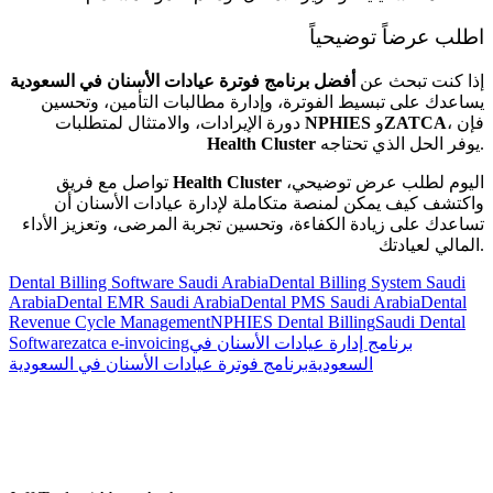
اطلب عرضاً توضيحياً
إذا كنت تبحث عن
أفضل برنامج فوترة عيادات الأسنان في السعودية
يساعدك على تبسيط الفوترة، وإدارة مطالبات التأمين، وتحسين
، فإن
ZATCA
و
NPHIES
دورة الإيرادات، والامتثال لمتطلبات
يوفر الحل الذي تحتاجه.
Health Cluster
اليوم لطلب عرض توضيحي،
Health Cluster
تواصل مع فريق
واكتشف كيف يمكن لمنصة متكاملة لإدارة عيادات الأسنان أن
تساعدك على زيادة الكفاءة، وتحسين تجربة المرضى، وتعزيز الأداء
المالي لعيادتك.
Dental Billing Software Saudi Arabia
Dental Billing System Saudi
Arabia
Dental EMR Saudi Arabia
Dental PMS Saudi Arabia
Dental
Revenue Cycle Management
NPHIES Dental Billing
Saudi Dental
برنامج إدارة عيادات الأسنان في
zatca e-invoicing
Software
السعودية
برنامج فوترة عيادات الأسنان في السعودية