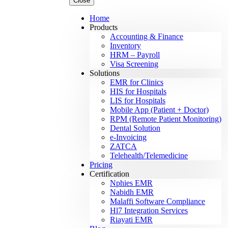
Close
Home
Products
Accounting & Finance
Inventory
HRM – Payroll
Visa Screening
Solutions
EMR for Clinics
HIS for Hospitals
LIS for Hospitals
Mobile App (Patient + Doctor)
RPM (Remote Patient Monitoring)
Dental Solution
e-Invoicing
ZATCA
Telehealth/Telemedicine
Pricing
Certification
Nphies EMR
Nabidh EMR
Malaffi Software Compliance
Hl7 Integration Services
Riayati EMR