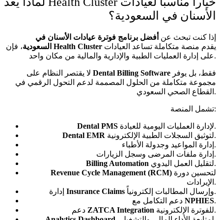
لماذا يعد Health Cluster خياراً مناسباً لعيادات
الأسنان في السعودية؟
إذا كنت تبحث عن
أفضل برنامج فوترة عيادات الأسنان في
يقدم منصة متكاملة تساعد العيادات
Health Cluster
، فإن
السعودية
على إدارة العمليات الطبية والإدارية والمالية من مكان واحد.
فقط، بل يوفر
Dental Billing Software
لا يقتصر النظام على
مجموعة متكاملة من الحلول المصممة لدعم التحول الرقمي في
القطاع الصحي السعودي.
تشمل المنصة:
لإدارة العمليات اليومية للعيادة.
Dental PMS
لتوثيق السجلات الطبية الإلكترونية.
Dental EMR
إدارة المواعيد وجدولة الأطباء.
إدارة ملفات المرضى وسجل الزيارات.
لتقليل العمل اليدوي.
Billing Automation
لتحسين دورة
Revenue Cycle Management (RCM)
الإيرادات.
وإرسال المطالبات إلكترونياً.
Insurance Claims
إدارة
.
NPHIES
دعم التكامل مع
للفوترة الإلكترونية.
ZATCA Integration
دعم
لمتابعة الأداء المالي والتشغيلي.
Analytics Dashboard