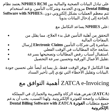
على تبادل البيانات الصحية والمالية بين
NPHIES RCM
يعتمد نظام
Dental Billing
مزودي الخدمة وشركات التأمين. وعند استخدام
، تتم معظم العمليات بشكل إلكتروني دون
Software with NPHIES
الحاجة إلى إدخال البيانات يدوياً.
على:
NPHIES
يساعد التكامل مع
التحقق من أهلية التأمين قبل بدء العلاج، مما يقلل من
المفاجآت المالية.
مباشرة إلى شركات التأمين.
Electronic Claims
إرسال
متابعة حالة المطالبات في الوقت الفعلي.
استقبال أسباب رفض المطالبات وتصحيحها بسرعة.
تقليل الأعمال الورقية وتحسين سرعة التحصيل.
هذا التكامل لا يوفر الوقت فقط، بل يساعد أيضاً على تحسين جودة
البيانات وتقليل الأخطاء التي تؤدي إلى تأخير السداد.
أهمية التوافق مع ZATCA e-Invoicing
)
ZATCA
تفرض هيئة الزكاة والضريبة والجمارك في المملكة (
متطلبات واضحة للفوترة الإلكترونية. ولهذا السبب، يجب أن يدعم
جميع متطلبات
الفوترة
Dental Billing Software with ZATCA
.
الإلكترونية