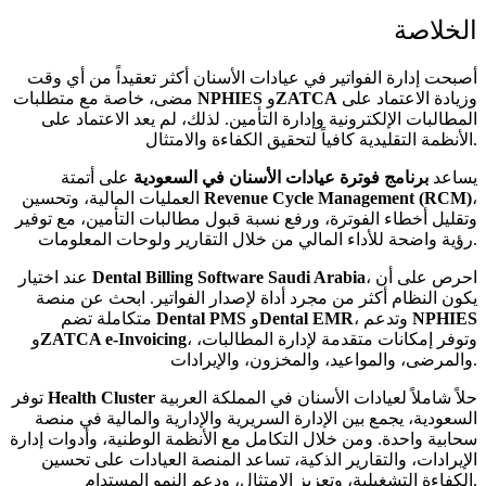
الخلاصة
أصبحت إدارة الفواتير في عيادات الأسنان أكثر تعقيداً من أي وقت
وزيادة الاعتماد على
ZATCA
و
NPHIES
مضى، خاصة مع متطلبات
المطالبات الإلكترونية وإدارة التأمين. لذلك، لم يعد الاعتماد على
الأنظمة التقليدية كافياً لتحقيق الكفاءة والامتثال.
يساعد
برنامج فوترة عيادات الأسنان في السعودية
على أتمتة
،
Revenue Cycle Management (RCM)
العمليات المالية، وتحسين
وتقليل أخطاء الفوترة، ورفع نسبة قبول مطالبات التأمين، مع توفير
رؤية واضحة للأداء المالي من خلال التقارير ولوحات المعلومات.
، احرص على أن
Dental Billing Software Saudi Arabia
عند اختيار
يكون النظام أكثر من مجرد أداة لإصدار الفواتير. ابحث عن منصة
NPHIES
، وتدعم
Dental EMR
و
Dental PMS
متكاملة تضم
، وتوفر إمكانات متقدمة لإدارة المطالبات،
ZATCA e-Invoicing
و
والمرضى، والمواعيد، والمخزون، والإيرادات.
حلاً شاملاً لعيادات الأسنان في المملكة العربية
Health Cluster
توفر
السعودية، يجمع بين الإدارة السريرية والإدارية والمالية في منصة
سحابية واحدة. ومن خلال التكامل مع الأنظمة الوطنية، وأدوات إدارة
الإيرادات، والتقارير الذكية، تساعد المنصة العيادات على تحسين
الكفاءة التشغيلية، وتعزيز الامتثال، ودعم النمو المستدام.