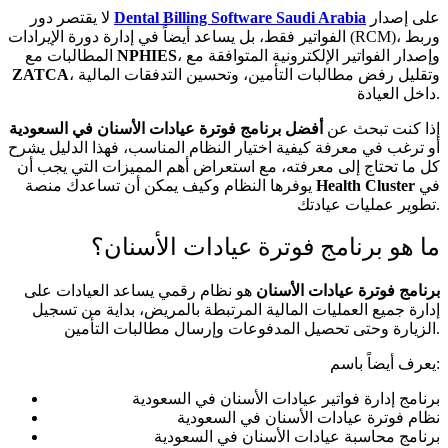
على إصدار
Dental Billing Software Saudi Arabia
لا يقتصر دور
الفواتير فقط، بل يساعد أيضاً في إدارة دورة الإيرادات (RCM)، وربط
، وإصدار الفواتير الإلكترونية المتوافقة مع
NPHIES
المطالبات مع
، وتقليل رفض مطالبات التأمين، وتحسين التدفقات المالية
ZATCA
داخل العيادة.
إذا كنت تبحث عن
أفضل برنامج فوترة عيادات الأسنان في السعودية
أو ترغب في معرفة كيفية اختيار النظام المناسب، فهذا الدليل يشرح
كل ما تحتاج إلى معرفته، مع استعراض أهم المميزات التي يجب أن
في
Health Cluster
يوفرها النظام وكيف يمكن أن تساعدك منصة
تطوير عمليات عيادتك.
ما هو برنامج فوترة عيادات الأسنان؟
برنامج فوترة عيادات الأسنان
هو نظام رقمي يساعد العيادات على
إدارة جميع العمليات المالية المرتبطة بالمريض، بداية من تسجيل
الزيارة وحتى تحصيل المدفوعات وإرسال مطالبات التأمين.
يعرف أيضاً باسم:
برنامج إدارة فواتير عيادات الأسنان في السعودية
نظام فوترة عيادات الأسنان في السعودية
برنامج محاسبة عيادات الأسنان في السعودية