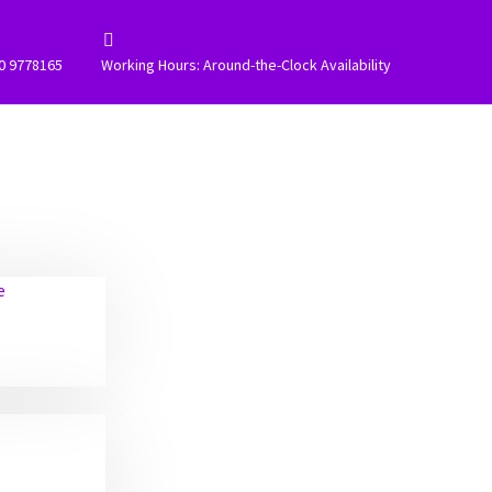


0 9778165
Working Hours: Around-the-Clock Availability
e