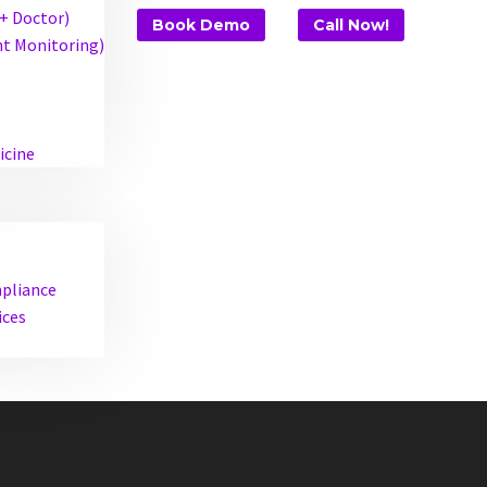
 + Doctor)
Book Demo
Call Now!
t Monitoring)
icine
mpliance
ices