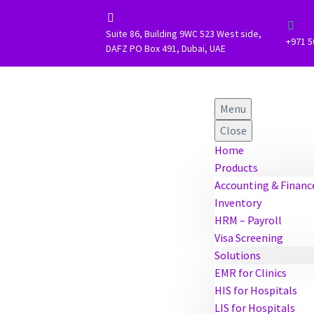




Suite 86, Building 9WC 523 West side,
+971 5
DAFZ PO Box 491, Dubai, UAE
Menu
Close
Home
Products
Accounting & Financ
Inventory
HRM – Payroll
Visa Screening
Solutions
EMR for Clinics
HIS for Hospitals
LIS for Hospitals